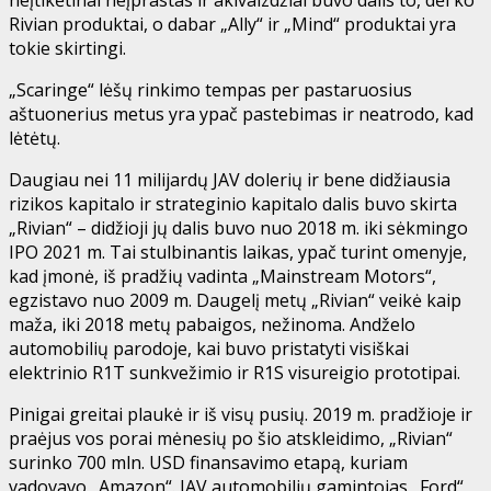
Rivian produktai, o dabar „Ally“ ir „Mind“ produktai yra
tokie skirtingi.
„Scaringe“ lėšų rinkimo tempas per pastaruosius
aštuonerius metus yra ypač pastebimas ir neatrodo, kad
lėtėtų.
Daugiau nei 11 milijardų JAV dolerių ir bene didžiausia
rizikos kapitalo ir strateginio kapitalo dalis buvo skirta
„Rivian“ – didžioji jų dalis buvo nuo 2018 m. iki sėkmingo
IPO 2021 m. Tai stulbinantis laikas, ypač turint omenyje,
kad įmonė, iš pradžių vadinta „Mainstream Motors“,
egzistavo nuo 2009 m. Daugelį metų „Rivian“ veikė kaip
maža, iki 2018 metų pabaigos, nežinoma. Andželo
automobilių parodoje, kai buvo pristatyti visiškai
elektrinio R1T sunkvežimio ir R1S visureigio prototipai.
Pinigai greitai plaukė ir iš visų pusių. 2019 m. pradžioje ir
praėjus vos porai mėnesių po šio atskleidimo, „Rivian“
surinko 700 mln. USD finansavimo etapą, kuriam
vadovavo „Amazon“. JAV automobilių gamintojas „Ford“