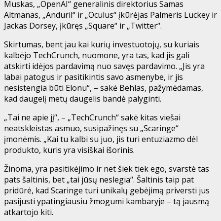
Muskas, „OpenAI“ generalinis direktorius Samas
Altmanas, „Anduril“ ir „Oculus“ įkūrėjas Palmeris Luckey ir
Jackas Dorsey, įkūręs „Square“ ir „Twitter“.
Skirtumas, bent jau kai kurių investuotojų, su kuriais
kalbėjo TechCrunch, nuomone, yra tas, kad jis gali
atskirti idėjos pardavimą nuo savęs pardavimo. „Jis yra
labai patogus ir pasitikintis savo asmenybe, ir jis
nesistengia būti Elonu“, – sakė Behlas, pažymėdamas,
kad daugelį metų daugelis bandė palyginti.
„Tai ne apie jį“, – „TechCrunch“ sakė kitas viešai
neatskleistas asmuo, susipažinęs su „Scaringe“
įmonėmis. „Kai tu kalbi su juo, jis turi entuziazmo dėl
produkto, kuris yra visiškai išorinis.
Žinoma, yra pasitikėjimo ir net šiek tiek ego, svarstė tas
pats šaltinis, bet „tai jūsų neslegia“. Šaltinis taip pat
pridūrė, kad Scaringe turi unikalų gebėjimą priversti jus
pasijusti ypatingiausiu žmogumi kambaryje – tą jausmą
atkartojo kiti.