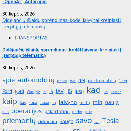
„OpenAI“, Anthropic
30 liepos, 2026
Didėjančių išlaidų sprendimas: kodėl laivynai kreipiasi į
įterptąją telematiką
TRANSPORTAS
Didėjančių išlaidų sprendimas: kodėl laivynai kreipiasi į
įterptąją telematiką
30 liepos, 2026
automobilių
apie
dėl
elektromobilių
dabar
dar
Fleet
kad
gali
iš
JIS
JAV
Ford
jūsų
iki
Google
kai
kainos
kaip
laivyno
mln
naują
metų
ką
Kas
KURIA
KUKA
operacijos
pakartotinė
prie
nuo
parko
savo
priemonių
Tesla
Sauga
rinkodara
tai
yra