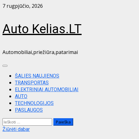
Skip
7 rugpjūčio, 2026
to
content
Auto Kelias.LT
Automobiliai,priežiūra,patarimai
Primary
Menu
ŠALIES NAUJIENOS
TRANSPORTAS
ELEKTRINIAI AUTOMOBILIAI
AUTO
TECHNOLOGIJOS
PASLAUGOS
Ieškoti:
Žiūrėti dabar