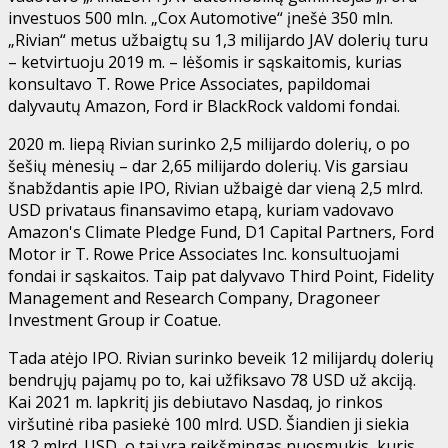
investuos 500 mln. „Cox Automotive“ įnešė 350 mln.
„Rivian“ metus užbaigtų su 1,3 milijardo JAV dolerių turu
– ketvirtuoju 2019 m. – lėšomis ir sąskaitomis, kurias
konsultavo T. Rowe Price Associates, papildomai
dalyvautų Amazon, Ford ir BlackRock valdomi fondai.
2020 m. liepą Rivian surinko 2,5 milijardo dolerių, o po
šešių mėnesių – dar 2,65 milijardo dolerių. Vis garsiau
šnabždantis apie IPO, Rivian užbaigė dar vieną 2,5 mlrd.
USD privataus finansavimo etapą, kuriam vadovavo
Amazon's Climate Pledge Fund, D1 Capital Partners, Ford
Motor ir T. Rowe Price Associates Inc. konsultuojami
fondai ir sąskaitos. Taip pat dalyvavo Third Point, Fidelity
Management and Research Company, Dragoneer
Investment Group ir Coatue.
Tada atėjo IPO. Rivian surinko beveik 12 milijardų dolerių
bendrųjų pajamų po to, kai užfiksavo 78 USD už akciją.
Kai 2021 m. lapkritį jis debiutavo Nasdaq, jo rinkos
viršutinė riba pasiekė 100 mlrd. USD. Šiandien ji siekia
18,2 mlrd. USD, o tai yra reikšmingas nuosmukis, kuris