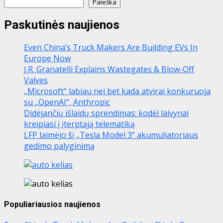
Paieška
Paskutinės naujienos
Even China’s Truck Makers Are Building EVs In
Europe Now
J.R. Granatelli Explains Wastegates & Blow-Off
Valves
„Microsoft“ labiau nei bet kada atvirai konkuruoja
su „OpenAI“, Anthropic
Didėjančių išlaidų sprendimas: kodėl laivynai
kreipiasi į įterptąją telematiką
LFP laimėjo šį „Tesla Model 3“ akumuliatoriaus
gedimo palyginimą
Populiariausios naujienos