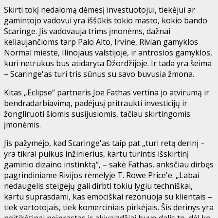
Skirti tokį nedalomą dėmesį investuotojui, tiekėjui ar
gamintojo vadovui yra iššūkis tokio masto, kokio bando
Scaringe. Jis vadovauja trims įmonėms, dažnai
keliaujančioms tarp Palo Alto, Irvine, Rivian gamyklos
Normal mieste, Ilinojaus valstijoje, ir antrosios gamyklos,
kuri netrukus bus atidaryta Džordžijoje. Ir tada yra šeima
– Scaringe'as turi tris sūnus su savo buvusia žmona.
Kitas „Eclipse“ partneris Joe Fathas vertina jo atvirumą ir
bendradarbiavimą, padėjusį pritraukti investicijų ir
žongliruoti šiomis susijusiomis, tačiau skirtingomis
įmonėmis.
Jis pažymėjo, kad Scaringe'as taip pat „turi retą derinį –
yra tikrai puikus inžinierius, kartu turintis išskirtinį
gaminio dizaino instinktą“, – sakė Fathas, anksčiau dirbęs
pagrindiniame Rivijos rėmėlyje T. Rowe Price'e. „Labai
nedaugelis steigėjų gali dirbti tokiu lygiu techniškai,
kartu suprasdami, kas emociškai rezonuoja su klientais –
tiek vartotojais, tiek komerciniais pirkėjais. Šis derinys yra
neįtikėtinai neįprastas ir akivaizdžiai buvo dalis to, dėl ko