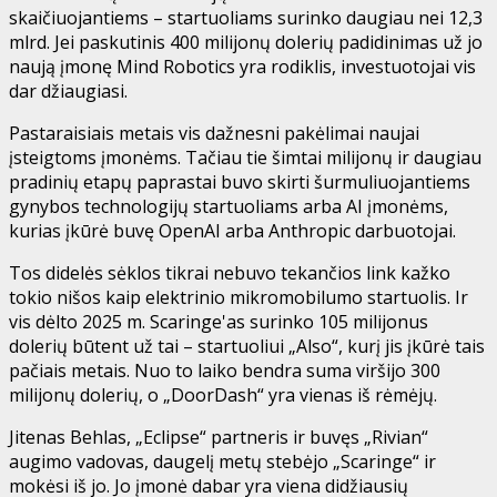
skaičiuojantiems – startuoliams surinko daugiau nei 12,3
mlrd. Jei paskutinis 400 milijonų dolerių padidinimas už jo
naują įmonę Mind Robotics yra rodiklis, investuotojai vis
dar džiaugiasi.
Pastaraisiais metais vis dažnesni pakėlimai naujai
įsteigtoms įmonėms. Tačiau tie šimtai milijonų ir daugiau
pradinių etapų paprastai buvo skirti šurmuliuojantiems
gynybos technologijų startuoliams arba AI įmonėms,
kurias įkūrė buvę OpenAI arba Anthropic darbuotojai.
Tos didelės sėklos tikrai nebuvo tekančios link kažko
tokio nišos kaip elektrinio mikromobilumo startuolis. Ir
vis dėlto 2025 m. Scaringe'as surinko 105 milijonus
dolerių būtent už tai – startuoliui „Also“, kurį jis įkūrė tais
pačiais metais. Nuo to laiko bendra suma viršijo 300
milijonų dolerių, o „DoorDash“ yra vienas iš rėmėjų.
Jitenas Behlas, „Eclipse“ partneris ir buvęs „Rivian“
augimo vadovas, daugelį metų stebėjo „Scaringe“ ir
mokėsi iš jo. Jo įmonė dabar yra viena didžiausių