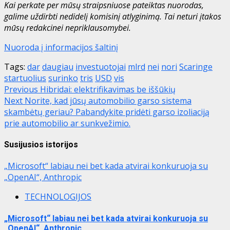
Kai perkate per mūsų straipsniuose pateiktas nuorodas,
galime uždirbti nedidelį komisinį atlyginimą. Tai neturi įtakos
mūsų redakcinei nepriklausomybei.
Nuoroda į informacijos šaltinį
Tags:
dar
daugiau
investuotojai
mlrd
nei
nori
Scaringe
startuolius
surinko
tris
USD
vis
Post
Previous
Hibridai: elektrifikavimas be iššūkių
Next
Norite, kad jūsų automobilio garso sistema
navigation
skambėtų geriau? Pabandykite pridėti garso izoliaciją
prie automobilio ar sunkvežimio.
Susijusios istorijos
„Microsoft“ labiau nei bet kada atvirai konkuruoja su
„OpenAI“, Anthropic
TECHNOLOGIJOS
„Microsoft“ labiau nei bet kada atvirai konkuruoja su
„OpenAI“, Anthropic