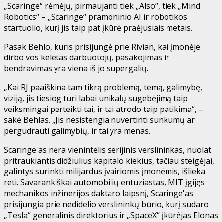
„Scaringe“ rėmėjų, pirmaujanti tiek „Also“, tiek „Mind
Robotics“ – „Scaringe“ pramoninio AI ir robotikos
startuolio, kurį jis taip pat įkūrė praėjusiais metais.
Pasak Behlo, kuris prisijungė prie Rivian, kai įmonėje
dirbo vos keletas darbuotojų, pasakojimas ir
bendravimas yra viena iš jo supergalių.
„Kai RJ paaiškina tam tikrą problemą, temą, galimybę,
viziją, jis tiesiog turi labai unikalų sugebėjimą taip
veiksmingai perteikti tai, ir tai atrodo taip patikima“, –
sakė Behlas. „Jis nesistengia nuvertinti sunkumų ar
pergudrauti galimybių, ir tai yra menas.
Scaringe'as nėra vienintelis serijinis verslininkas, nuolat
pritraukiantis didžiulius kapitalo kiekius, tačiau steigėjai,
galintys surinkti milijardus įvairiomis įmonėmis, išlieka
reti. Savarankiškai automobilių entuziastas, MIT įgijęs
mechanikos inžinerijos daktaro laipsnį, Scaringe'as
prisijungia prie nedidelio verslininkų būrio, kurį sudaro
„Tesla“ generalinis direktorius ir „SpaceX“ įkūrėjas Elonas