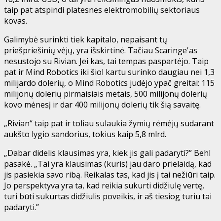
taip pat atspindi platesnes elektromobilių sektoriaus
kovas.
Galimybė surinkti tiek kapitalo, nepaisant tų
priešpriešinių vėjų, yra išskirtinė. Tačiau Scaringe'as
nesustojo su Rivian. Jei kas, tai tempas paspartėjo. Taip
pat ir Mind Robotics iki šiol kartu surinko daugiau nei 1,3
milijardo dolerių, o Mind Robotics judėjo ypač greitai: 115
milijonų dolerių pirmaisiais metais, 500 milijonų dolerių
kovo mėnesį ir dar 400 milijonų dolerių tik šią savaitę.
„Rivian“ taip pat ir toliau sulaukia žymių rėmėjų sudarant
aukšto lygio sandorius, tokius kaip 5,8 mlrd.
„Dabar didelis klausimas yra, kiek jis gali padaryti?” Behl
pasakė. „Tai yra klausimas (kuris) jau daro prielaidą, kad
jis pasiekia savo ribą. Reikalas tas, kad jis į tai nežiūri taip.
Jo perspektyva yra ta, kad reikia sukurti didžiulę vertę,
turi būti sukurtas didžiulis poveikis, ir aš tiesiog turiu tai
padaryti.”