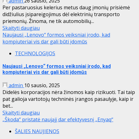
admin
26 sausio, 2025
Per pastaruosius kelerius metus daug įmonių prisiėmė
didžiulius įsipareigojimus dėl elektrinių transporto
priemonių. Žinoma, ne tik automobilių...
Skaityti daugiau
Naujausi „Lenovo“ formos veiksniai įrodo, kad
kompiuteriai vis dar gali būti įdomūs
TECHNOLOGIJOS
Naujausi „Lenovo“ formos veiksniai įrodo, kad
kompiuteriai vis dar gali būti įdomūs
admin
10 sausio, 2025
Didelės korporacijos nėra žinomos kaip rizikuoti. Tai taip
pat galioja vartotojų techninės įrangos pasaulyje, kaip ir
bet...
Skaityti daugiau
„Škoda“ pristatė naująjį dar efektyvesnį „Enyaq“
ŠALIES NAUJIENOS