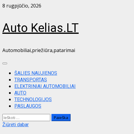
Skip
8 rugpjūčio, 2026
to
content
Auto Kelias.LT
Automobiliai,priežiūra,patarimai
Primary
Menu
ŠALIES NAUJIENOS
TRANSPORTAS
ELEKTRINIAI AUTOMOBILIAI
AUTO
TECHNOLOGIJOS
PASLAUGOS
Ieškoti:
Žiūrėti dabar