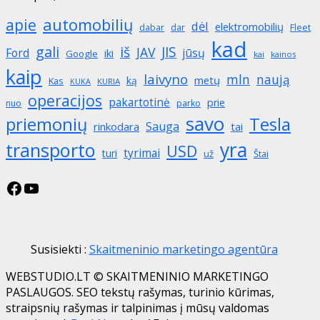
automobilių
apie
dėl
elektromobilių
dabar
dar
Fleet
kad
gali
iš
JIS
JAV
Ford
jūsų
iki
Google
kai
kainos
kaip
laivyno
mln
naują
metų
ką
Kas
KURIA
KUKA
operacijos
pakartotinė
prie
nuo
parko
savo
priemonių
Tesla
Sauga
rinkodara
tai
yra
transporto
USD
tyrimai
turi
už
Štai
Facebook
YouTube
Susisiekti :
Skaitmeninio marketingo agentūra
WEBSTUDIO.LT © SKAITMENINIO MARKETINGO
PASLAUGOS. SEO tekstų rašymas, turinio kūrimas,
straipsnių rašymas ir talpinimas į mūsų valdomas