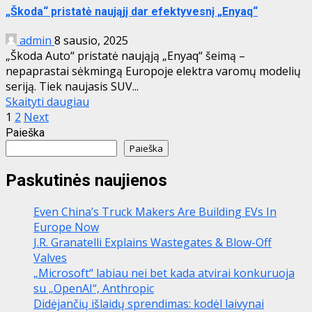
„Škoda“ pristatė naująjį dar efektyvesnį „Enyaq“
admin
8 sausio, 2025
„Škoda Auto“ pristatė naująją „Enyaq“ šeimą –
nepaprastai sėkmingą Europoje elektra varomų modelių
seriją. Tiek naujasis SUV...
Skaityti daugiau
Įrašų
1
2
Next
Paieška
puslapiavimas
Paieška
Paskutinės naujienos
Even China’s Truck Makers Are Building EVs In
Europe Now
J.R. Granatelli Explains Wastegates & Blow-Off
Valves
„Microsoft“ labiau nei bet kada atvirai konkuruoja
su „OpenAI“, Anthropic
Didėjančių išlaidų sprendimas: kodėl laivynai