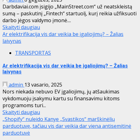
Darbdaviai.com įsigijo „MainStreet.com“ už neatskleistą
sumą – paskutinį „Fintech“ startuolį, kurį reikia užfiksuoti
darbo jėgos valdymo įmonė....
Skaityti daugiau
Ar elektrifikacija vis dar veikia be įgaliojimų? – Žalias
laivynas
TRANSPORTAS
Ar elektrifikacija vis dar veikia be įgaliojimų? – Žalias
laivynas
admin
13 vasario, 2025
Nors niekada nebuvo EV įgaliojimų, jų atšaukimas
vykdomuoju įsakymu kartu su finansavimu kitoms
programoms turi...
Skaityti daugiau
„Shopify“ nuleido Kanye „Svastikos“ marškinėlių
parduotuvę, tačiau vis dar veikia dar viena antisemitinė
parduotuvė