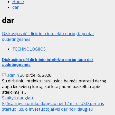
Home
dar
dar
Diskusijos dėl dirbtinio intelekto darbų tapo dar
sudėtingesnės
TECHNOLOGIJOS
Diskusijos dėl dirbtinio intelekto darbų tapo dar
sudėtingesnės
admin
30 birželio, 2026
Su dirbtiniu intelektu susijusios baimės prarasti darbą
auga kiekvieną kartą, kai kita įmonė paskelbia apie
atleidimą iš...
Skaityti daugiau
RJ Scaringe surinko daugiau nei 12 mlrd. USD per tris
startuolius, o investuotojai vis dar nori daugiau