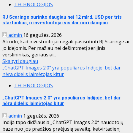
TECHNOLOGIJOS
RJ Scaringe surinko daugiau nei 12 mlrd. USD per tris
startuolius, o investuotojai vis dar nori daugiau
admin
16 gegužės, 2026
Atrodo, kad investuotojai negali pasisotinti RJ Scaringe ar
jo idėjomis. Per mažiau nei dešimtmetį serijinis
verslininkas, geriausiai...
Skaityti daugiau
„ChatGPT Images 2.0“ yra populiarus Indijoje, bet dar
nėra didelis laimėtojas kitur
TECHNOLOGIJOS
„ChatGPT Images 2.0“ yra populiarus Indijoje, bet dar
nėra didelis laimėtojas kitur
admin
1 gegužės, 2026
Indija tapo didžiausia „ChatGPT Images 2.0“ naudotojų
baze nuo jos pradžios praėjusią savaitę, ketvirtadienį