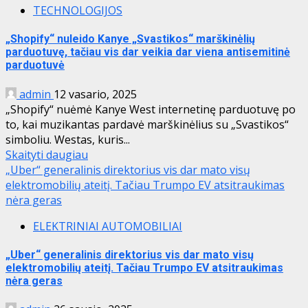
TECHNOLOGIJOS
„Shopify“ nuleido Kanye „Svastikos“ marškinėlių
parduotuvę, tačiau vis dar veikia dar viena antisemitinė
parduotuvė
admin
12 vasario, 2025
„Shopify“ nuėmė Kanye West internetinę parduotuvę po
to, kai muzikantas pardavė marškinėlius su „Svastikos“
simboliu. Westas, kuris...
Skaityti daugiau
„Uber“ generalinis direktorius vis dar mato visų
elektromobilių ateitį. Tačiau Trumpo EV atsitraukimas
nėra geras
ELEKTRINIAI AUTOMOBILIAI
„Uber“ generalinis direktorius vis dar mato visų
elektromobilių ateitį. Tačiau Trumpo EV atsitraukimas
nėra geras