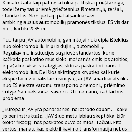
Klimato kaita taip pat nėra tokia politiškai prieštaringa,
todėl žemynas priėmė griežtesnius išmetamųjų teršalų
standartus. Nors jie taip pat atšaukia savo
ambicingiausius automobilių pramonės tikslus, ES vis dar
nori, kad iki 2035 m.
Tuo tarpu JAV automobilių gamintojai nukreipia išteklius
nuo elektromobilių ir prie dujinių automobilių.
Reguliavimo institucijos sugriovė standartus, kurie
kažkada paskatino mus siekti mažesnės emisijos ateities,
ir pašalino visas strategijas, skirtas paskatinti naudoti
elektromobilius. Dėl šios skirtingos krypties kai kurie
ekspertai ir žurnalistai susimąstė, ar JAV smarkiai atsiliks
nuo ES elektra varomų transporto priemonių priėmimo
srityje. Samuelssonas savo ruožtu nemano, kad tai bus
problema.
„Europa ir JAV yra panašesnės, nei atrodo dabar“, – sakė
jis per instruktažą. „JAV šiuo metu labiau skeptiškai žiūri į
elektrifikaciją, nes paskatos buvo atimtos. Tačiau, kita
vertus, manau, kad elektrifikavimo transformacija nebus