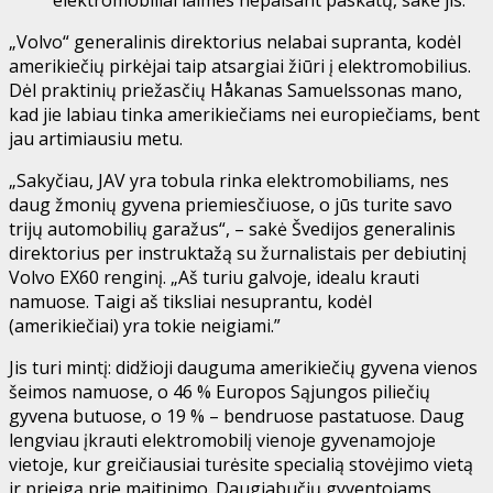
„Volvo“ generalinis direktorius nelabai supranta, kodėl
amerikiečių pirkėjai taip atsargiai žiūri į elektromobilius.
Dėl praktinių priežasčių Håkanas Samuelssonas mano,
kad jie labiau tinka amerikiečiams nei europiečiams, bent
jau artimiausiu metu.
„Sakyčiau, JAV yra tobula rinka elektromobiliams, nes
daug žmonių gyvena priemiesčiuose, o jūs turite savo
trijų automobilių garažus“, – sakė Švedijos generalinis
direktorius per instruktažą su žurnalistais per debiutinį
Volvo EX60 renginį. „Aš turiu galvoje, idealu krauti
namuose. Taigi aš tiksliai nesuprantu, kodėl
(amerikiečiai) yra tokie neigiami.”
Jis turi mintį: didžioji dauguma amerikiečių gyvena vienos
šeimos namuose, o 46 % Europos Sąjungos piliečių
gyvena butuose, o 19 % – bendruose pastatuose. Daug
lengviau įkrauti elektromobilį vienoje gyvenamojoje
vietoje, kur greičiausiai turėsite specialią stovėjimo vietą
ir prieigą prie maitinimo. Daugiabučių gyventojams,