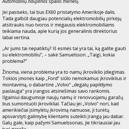
Automobilių naujienos
spalio mėnesį.
Jei pasiseks, tai bus EX60 pristatymo Amerikoje dalis.
Tada galbūt daugiau potencialių elektromobilių pirkėjų
atsitrauks nuo tvoros ir mėgausis elektromobiliams
teikiama nauda, ​​apie kurią jos generalinis direktorius
labai vertina.
„Ar jums tai nepatiktų? Iš esmės tai yra tai, ką galite gauti
su elektromobiliu”, – sakė Samuelsson. „Taigi, kokia
problema?”
Žinoma, viena problema yra to namų įkroviklio įdiegimas.
Tokios įmonės kaip „Ford“ siūlo nemokamus įkroviklius ir
montavimą, o dabartinė „Volvo“ „degalų papildymo
paslauga“ yra įrangos atsinešimas savo rankomis.
Ilgainiui daugumoje naujų namų ir renovuojamų garažų
bus sumontuoti įkrovikliai. Tačiau jei „Volvo“ nori, kad
amerikiečiai įsimylėtų įkrovimą namuose, ji turėtų
apsvarstyti galimybę klientams suteikti įrangą jau dabar.
Galų gale, kaip pažymi Samuelssonas, jie tikriausiai jau
turi garažą.