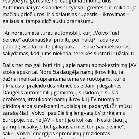
realybė yra geresnė, nei dauguma žmonių tikisi.
Automobiliai yra sklandesni, tylesni, greitesni ir reikalauja
mažiau priežiūros. Ir didžiausias rūpestis – įkrovimas –
galiausiai tampa didžiausiu pranašumu.
„Ar norėtumėte turėti automobilį, kurį „Volvo Fuel
Service“ automatiškai pripiltų per naktį? Tada ryte
pabudę visada turite pilną baką“, – sakė Samuelssonas,
sakydamas, kad jums niekada nereikės sustoti ir užsipilti.
Dalis nerimo gali būti žinių apie namų apmokestinimą JAV
stoka apskritai. Nors čia daugėja namų įkroviklių, tai
dažnai menkai suprantama tema vairuotojams, kurie
tikriausiai praleido dešimtmečius eidami į degalines.
Daugelis automobilių gamintojų susidorojo su šia
problema, įtraukdami namų įkroviklį į EV nuomą ar
pirkimą arba suteikdami nuolaidą tai padaryti. (Žr. mūsų
sąrašą čia.) „Volvo“ pasiūlė šią lengvatą EV pirkėjams
Europoje, bet ne JAV – bent jau kol kas. „Neskirčiau jų
gairių priešakyje, bet galiausiai mes ten pasieksime“, –
sakė „Volvo“ energijos sprendimų prezidentas.