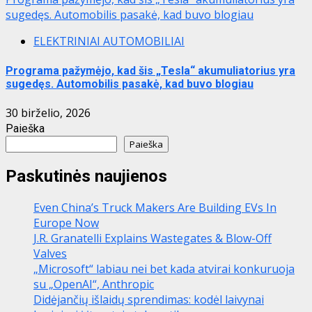
sugedęs. Automobilis pasakė, kad buvo blogiau
ELEKTRINIAI AUTOMOBILIAI
Programa pažymėjo, kad šis „Tesla“ akumuliatorius yra
sugedęs. Automobilis pasakė, kad buvo blogiau
30 birželio, 2026
Paieška
Paieška
Paskutinės naujienos
Even China’s Truck Makers Are Building EVs In
Europe Now
J.R. Granatelli Explains Wastegates & Blow-Off
Valves
„Microsoft“ labiau nei bet kada atvirai konkuruoja
su „OpenAI“, Anthropic
Didėjančių išlaidų sprendimas: kodėl laivynai