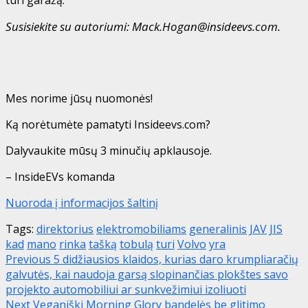
Susisiekite su autoriumi: Mack.Hogan@insideevs.com.
Mes norime jūsų nuomonės!
Ką norėtumėte pamatyti Insideevs.com?
Dalyvaukite mūsų 3 minučių apklausoje.
– InsideEVs komanda
Nuoroda į informacijos šaltinį
Tags:
direktorius
elektromobiliams
generalinis
JAV
JIS
kad
mano
rinka
tašką
tobulą
turi
Volvo
yra
Post
Previous
5 didžiausios klaidos, kurias daro krumpliaračių
galvutės, kai naudoja garsą slopinančias plokštes savo
navigation
projekto automobiliui ar sunkvežimiui izoliuoti
Next
Veganiški Morning Glory bandelės be glitimo