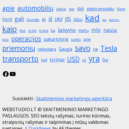
automobilių
apie
dėl
elektromobilių
dabar
dar
Fleet
kad
gali
iš
JIS
JAV
Ford
jūsų
iki
Google
kai
kainos
kaip
laivyno
mln
naują
metų
ką
Kas
KURIA
KUKA
operacijos
pakartotinė
prie
nuo
parko
savo
priemonių
Tesla
Sauga
rinkodara
tai
yra
transporto
USD
tyrimai
turi
už
Štai
Facebook
YouTube
Susisiekti :
Skaitmeninio marketingo agentūra
WEBSTUDIO.LT © SKAITMENINIO MARKETINGO
PASLAUGOS. SEO tekstų rašymas, turinio kūrimas,
straipsnių rašymas ir talpinimas į mūsų valdomas
svetaines.
|
DarkNews
by AF themes.