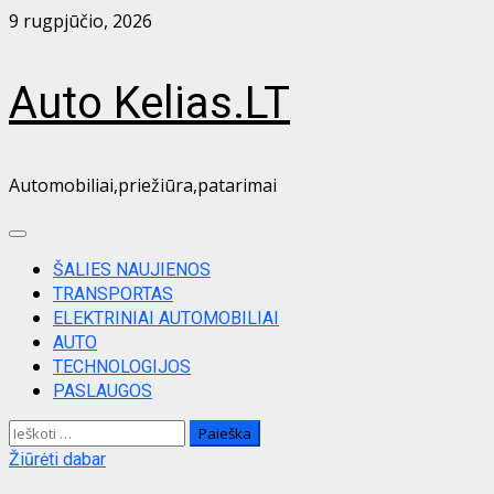
Skip
9 rugpjūčio, 2026
to
content
Auto Kelias.LT
Automobiliai,priežiūra,patarimai
Primary
Menu
ŠALIES NAUJIENOS
TRANSPORTAS
ELEKTRINIAI AUTOMOBILIAI
AUTO
TECHNOLOGIJOS
PASLAUGOS
Ieškoti:
Žiūrėti dabar