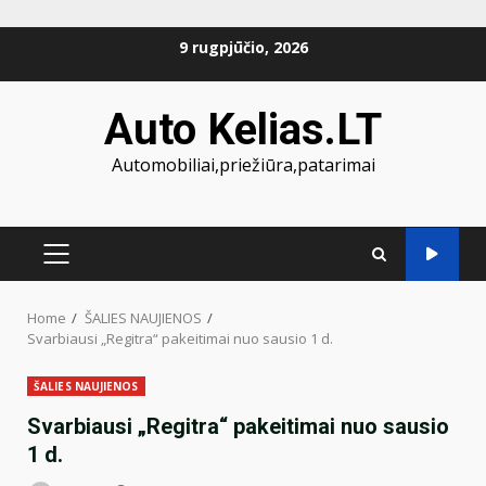
Skip
9 rugpjūčio, 2026
to
content
Auto Kelias.LT
Automobiliai,priežiūra,patarimai
PRIMARY
MENU
Home
ŠALIES NAUJIENOS
Svarbiausi „Regitra“ pakeitimai nuo sausio 1 d.
ŠALIES NAUJIENOS
Svarbiausi „Regitra“ pakeitimai nuo sausio
1 d.