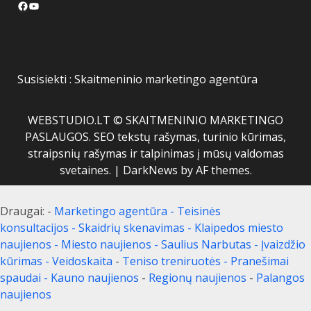
Facebook
YouTube
Susisiekti :
Skaitmeninio marketingo agentūra
WEBSTUDIO.LT © SKAITMENINIO MARKETINGO
PASLAUGOS. SEO tekstų rašymas, turinio kūrimas,
straipsnių rašymas ir talpinimas į mūsų valdomas
svetaines.
|
DarkNews
by AF themes.
Draugai: -
Marketingo agentūra
-
Teisinės
konsultacijos
-
Skaidrių skenavimas
-
Klaipedos miesto
naujienos
-
Miesto naujienos
-
Saulius Narbutas
-
Įvaizdžio
kūrimas
-
Veidoskaita
-
Teniso treniruotės
- Pranešimai
spaudai -
Kauno naujienos
-
Regionų naujienos
-
Palangos
naujienos