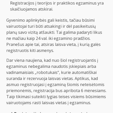
Registracijos į teorijos ir praktikos egzaminus yra
skaičiuojamos atskirai.
Gyvenimo aplinkybės gali keistis, tačiau būsimi
vairuotojai turi būti atsakingi ir dėl pasikeitusių
planų savo vizitą atšaukti. Tai galima padaryti likus
ne mažiau kaip 24 val. iki egzamino pradžios.
Pranešus apie tai, atsiras laisva vieta, į kurią galės
registruotis kiti asmenys.
Dar viena naujiena, kad nuo šiol registruojantis į
egzaminus nebegalima naudotis įskiepiais arba
vadinamaisiais „robotukais“, kurie automatiškai
suranda ir rezervuoja laisvas vietas. Aptikus, kad
asmuo registruojasi į egzaminą šiomis neteisėtomis
priemonėmis, registracija bus apribota 6 mėnesiams.
Taip tikimasi suteikti lygias teises visiems būsimiems
vairuotojams rasti laisvas vietas į egzaminus.