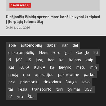
TRANSPORTAS
Didėjančių išlaidų sprendimas: kodėl laivynai kreipiasi
į įterptąją telematiką
30 liepos, 2026
apie
automobilių
dabar
dar
dėl
elektromobilių
Fleet
Ford
gali
Google
iki
iš
JAV
JIS
jūsų
kad
kai
kainos
kaip
Kas
KUKA
KURIA
ką
laivyno
metų
mln
naują
nuo
operacijos
pakartotinė
parko
prie
priemonių
rinkodara
Sauga
savo
tai
Tesla
transporto
turi
tyrimai
USD
už
yra
Štai