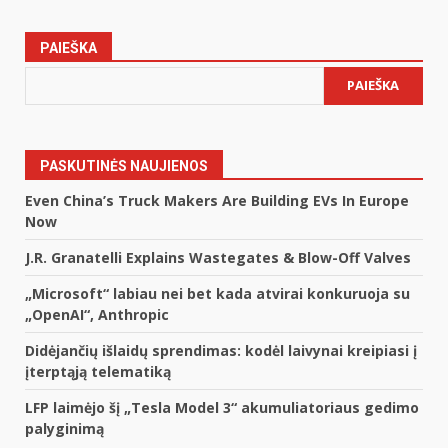
PAIEŠKA
PAIEŠKA
PASKUTINĖS NAUJIENOS
Even China’s Truck Makers Are Building EVs In Europe
Now
J.R. Granatelli Explains Wastegates & Blow-Off Valves
„Microsoft“ labiau nei bet kada atvirai konkuruoja su
„OpenAI“, Anthropic
Didėjančių išlaidų sprendimas: kodėl laivynai kreipiasi į
įterptąją telematiką
LFP laimėjo šį „Tesla Model 3“ akumuliatoriaus gedimo
palyginimą