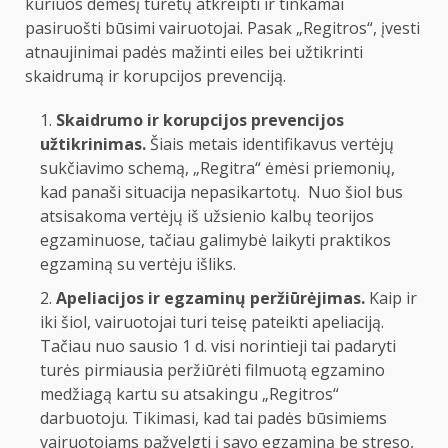
kuriuos dėmesį turėtų atkreipti ir tinkamai
pasiruošti būsimi vairuotojai. Pasak „Regitros“, įvesti
atnaujinimai padės mažinti eiles bei užtikrinti
skaidrumą ir korupcijos prevenciją.
Skaidrumo ir korupcijos prevencijos
užtikrinimas.
Šiais metais identifikavus vertėjų
sukčiavimo schemą, „Regitra“ ėmėsi priemonių,
kad panaši situacija nepasikartotų. Nuo šiol bus
atsisakoma vertėjų iš užsienio kalbų teorijos
egzaminuose, tačiau galimybė laikyti praktikos
egzaminą su vertėju išliks.
Apeliacijos ir egzaminų peržiūrėjimas.
Kaip ir
iki šiol, vairuotojai turi teisę pateikti apeliaciją.
Tačiau nuo sausio 1 d. visi norintieji tai padaryti
turės pirmiausia peržiūrėti filmuotą egzamino
medžiagą kartu su atsakingu „Regitros“
darbuotoju. Tikimasi, kad tai padės būsimiems
vairuotojams pažvelgti į savo egzaminą be streso,