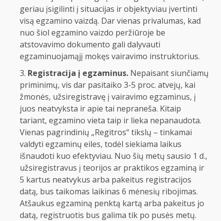
geriau įsigilinti į situacijas ir objektyviau įvertinti
visą egzamino vaizdą. Dar vienas privalumas, kad
nuo šiol egzamino vaizdo peržiūroje be
atstovavimo dokumento gali dalyvauti
egzaminuojamąjį mokęs vairavimo instruktorius.
Registracija į egzaminus.
Nepaisant siunčiamų
priminimų, vis dar pasitaiko 3-5 proc. atvejų, kai
žmonės, užsiregistravę į vairavimo egzaminus, į
juos neatvyksta ir apie tai nepraneša. Kitaip
tariant, egzamino vieta taip ir lieka nepanaudota.
Vienas pagrindinių „Regitros“ tikslų – tinkamai
valdyti egzaminų eiles, todėl siekiama laikus
išnaudoti kuo efektyviau. Nuo šių metų sausio 1 d.,
užsiregistravus į teorijos ar praktikos egzaminą ir
5 kartus neatvykus arba pakeitus registracijos
datą, bus taikomas laikinas 6 mėnesių ribojimas.
Atšaukus egzaminą penktą kartą arba pakeitus jo
datą, registruotis bus galima tik po pusės metų.