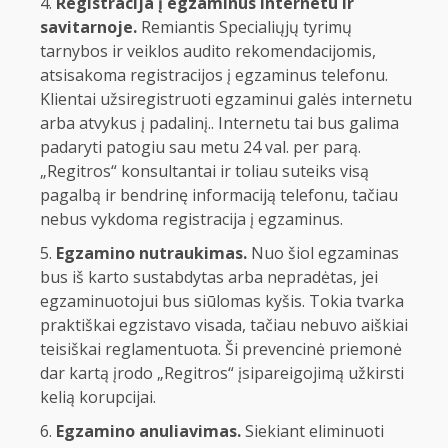
Registracija į egzaminus internetu ir
savitarnoje.
Remiantis Specialiųjų tyrimų
tarnybos ir veiklos audito rekomendacijomis,
atsisakoma registracijos į egzaminus telefonu.
Klientai užsiregistruoti egzaminui galės internetu
arba atvykus į padalinį.. Internetu tai bus galima
padaryti patogiu sau metu 24 val. per parą.
„Regitros“ konsultantai ir toliau suteiks visą
pagalbą ir bendrinę informaciją telefonu, tačiau
nebus vykdoma registracija į egzaminus.
Egzamino nutraukimas.
Nuo šiol egzaminas
bus iš karto sustabdytas arba nepradėtas, jei
egzaminuotojui bus siūlomas kyšis. Tokia tvarka
praktiškai egzistavo visada, tačiau nebuvo aiškiai
teisiškai reglamentuota. Ši prevencinė priemonė
dar kartą įrodo „Regitros“ įsipareigojimą užkirsti
kelią korupcijai.
Egzamino anuliavimas.
Siekiant eliminuoti