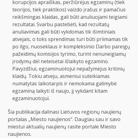
korupcijos apraiškas, peržiūrėjus egzaminų (tiek
teorijos, tiek praktikos) vaizdo įrašus ir pamačius
reikšmingas klaidas, gali būti anuliuojami teigiami
rezultatai. Svarbu pastebėti, kad rezultatų
anuliavimas gali būti vykdomas tik išimtiniais
atvejais, o toks sprendimas turi būti priimamas tik
po ilgo, nuoseklaus ir kompleksinio Darbo pareigų
pažeidimų komisijos tyrimo, turint nenuneigiamų
įrodymų dėl neteisėtai išlaikyto egzamino.
Pavyzdžiui, egzaminuotojui nepažymėjus kritinių
klaidų. Tokiu atveju, asmeniui suteikiamas
numatytas laikotarpis ir nemokama galimybė
egzaminą laikyti iš naujo, jį vykdant kitam
egzaminuotojui.
Šia publikacija dalinasi Lietuvos regionų naujienų
portalas „Miesto naujienos“. Daugiau sau ir savo
miestui aktualių naujienų rasite portale Miesto
naujienos.