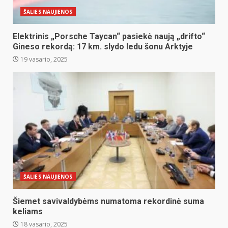
ŠALIES NAUJIENOS
Elektrinis „Porsche Taycan“ pasiekė naują „drifto“
Gineso rekordą: 17 km. slydo ledu šonu Arktyje
19 vasario, 2025
ŠALIES NAUJIENOS
Šiemet savivaldybėms numatoma rekordinė suma
keliams
18 vasario, 2025