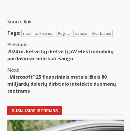
Source link
Tags:
nuo
pakeitimai
Regitra
sausio
Svarbiausi
Post
Previous
2024 m. ketvirtąjį ketvirtį JAV elektromobilių
navigation
pardavimai smarkiai išaugo
Next
„Microsoft“ 25 finansiniais metais išleis 80
milijardų dolerių dirbtinio intelekto duomenų
centrams
SUSIJUSIOS ISTORIJOS