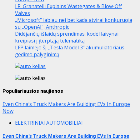
J.R. Granatelli Explains Wastegates & Blow-Off
Valves
„Microsoft“ labiau nei bet kada atvirai konkuruoja
su „OpenAI“, Anthropic
Didėjančių išlaidų sprendimas: kodėl laivynai
kreipiasi į įterptąją telematiką
LFP laimėjo šį „Tesla Model 3“ akumuliatoriaus
gedimo palyginimą
Populiariausios naujienos
Even China’s Truck Makers Are Building EVs In Europe
Now
ELEKTRINIAI AUTOMOBILIAI
Even China’s Truck Makers Are Building EVs In Europe