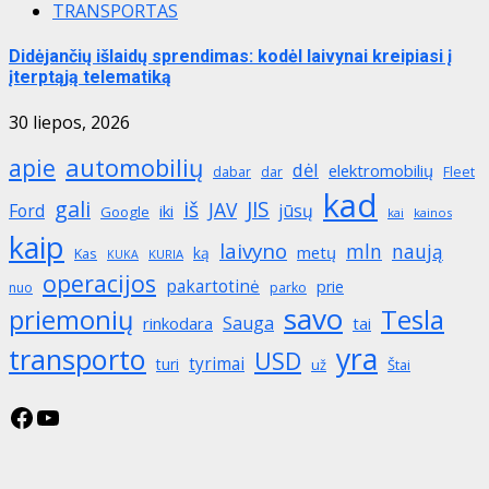
TRANSPORTAS
Didėjančių išlaidų sprendimas: kodėl laivynai kreipiasi į
įterptąją telematiką
30 liepos, 2026
automobilių
apie
dėl
elektromobilių
dabar
dar
Fleet
kad
gali
iš
JIS
JAV
Ford
jūsų
iki
Google
kai
kainos
kaip
laivyno
mln
naują
metų
ką
Kas
KURIA
KUKA
operacijos
pakartotinė
prie
nuo
parko
savo
priemonių
Tesla
Sauga
rinkodara
tai
yra
transporto
USD
tyrimai
turi
už
Štai
Facebook
YouTube