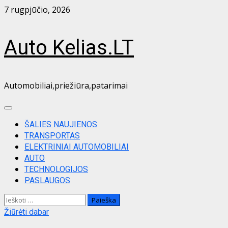
Skip
7 rugpjūčio, 2026
to
content
Auto Kelias.LT
Automobiliai,priežiūra,patarimai
Primary
Menu
ŠALIES NAUJIENOS
TRANSPORTAS
ELEKTRINIAI AUTOMOBILIAI
AUTO
TECHNOLOGIJOS
PASLAUGOS
Ieškoti:
Žiūrėti dabar