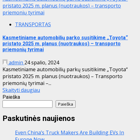
pristato 2025 m. planus (nuotraukos) – transporto
priemonių tyrimai
TRANSPORTAS
Kasmetiniame automobilių parko susitikime „Toyota“
pristato 2025 m. planus (nuotraukos) – transporto
priemonių tyrimai
admin
24 spalio, 2024
Kasmetiniame automobilių parkų susitikime „Toyota“
pristato 2025 m. planus (nuotraukos) – Transporto
priemonių tyrimai –...
Skaityti daugiau
Paieška
Paieška
Paskutinės naujienos
Even China’s Truck Makers Are Building EVs In
Europe Now