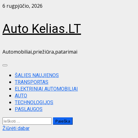
Skip
6 rugpjūčio, 2026
to
content
Auto Kelias.LT
Automobiliai,priežiūra,patarimai
Primary
Menu
ŠALIES NAUJIENOS
TRANSPORTAS
ELEKTRINIAI AUTOMOBILIAI
AUTO
TECHNOLOGIJOS
PASLAUGOS
Ieškoti:
Žiūrėti dabar