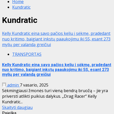
Home
Kundratic
Kundratic
Kelly Kundratic eina savo pačios keliu į sėkmę, pradedant
nuo kritimo, baigiant inkstų paaukojimu iki 5S, esant 273
mylių per valandą greičiui
TRANSPORTAS
Kelly Kundratic eina savo pačios keliu į sėkmę, pradedant
nuo kritimo, baigiant inkstų paaukojimu iki 5S, esant 273
mylių per valandą greičiui
admin
7 vasario, 2025
Sėkmingiausi žmonės turi vieną bendrą bruožą – jie yra
priversti atlikti puikius dalykus. „Drag Racer“ Kelly
Kundratic...
Skaityti daugiau
Paieška