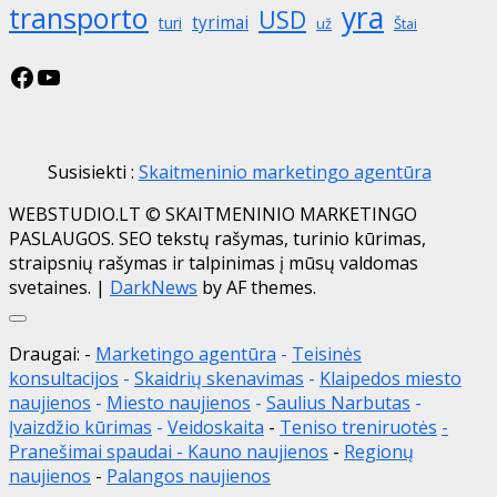
yra
transporto
USD
tyrimai
turi
už
Štai
Facebook
YouTube
Susisiekti :
Skaitmeninio marketingo agentūra
WEBSTUDIO.LT © SKAITMENINIO MARKETINGO
PASLAUGOS. SEO tekstų rašymas, turinio kūrimas,
straipsnių rašymas ir talpinimas į mūsų valdomas
svetaines.
|
DarkNews
by AF themes.
Close
Draugai: -
Marketingo agentūra
-
Teisinės
konsultacijos
-
Skaidrių skenavimas
-
Klaipedos miesto
naujienos
-
Miesto naujienos
-
Saulius Narbutas
-
Įvaizdžio kūrimas
-
Veidoskaita
-
Teniso treniruotės
-
Pranešimai spaudai -
Kauno naujienos
-
Regionų
naujienos
-
Palangos naujienos