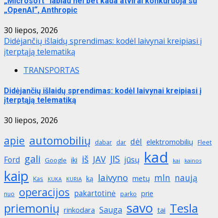
„Microsoft“ labiau nei bet kada atvirai konkuruoja su
„OpenAI“, Anthropic
30 liepos, 2026
Didėjančių išlaidų sprendimas: kodėl laivynai kreipiasi į
įterptąją telematiką
TRANSPORTAS
Didėjančių išlaidų sprendimas: kodėl laivynai kreipiasi į
įterptąją telematiką
30 liepos, 2026
automobilių
apie
dėl
elektromobilių
dabar
dar
Fleet
kad
gali
iš
JIS
JAV
Ford
jūsų
iki
Google
kai
kainos
kaip
laivyno
mln
naują
metų
ką
Kas
KURIA
KUKA
operacijos
pakartotinė
prie
nuo
parko
savo
priemonių
Tesla
Sauga
rinkodara
tai