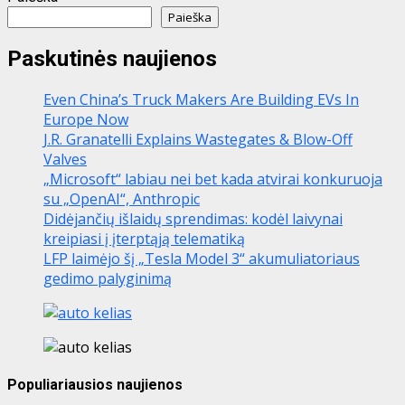
Paieška
Paskutinės naujienos
Even China’s Truck Makers Are Building EVs In
Europe Now
J.R. Granatelli Explains Wastegates & Blow-Off
Valves
„Microsoft“ labiau nei bet kada atvirai konkuruoja
su „OpenAI“, Anthropic
Didėjančių išlaidų sprendimas: kodėl laivynai
kreipiasi į įterptąją telematiką
LFP laimėjo šį „Tesla Model 3“ akumuliatoriaus
gedimo palyginimą
Populiariausios naujienos